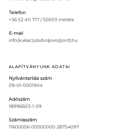
Telefon
+36 52 411 717 / 50003 mellék
E-mail
info(kukac)szivboljovo(pont)hu
ALAPÍTVÁNYUNK ADATAI
Nyílvántartási szám
09-01-0001904
Adószám
18996603-1-09
Számlaszám
11600006-00000000-28754097