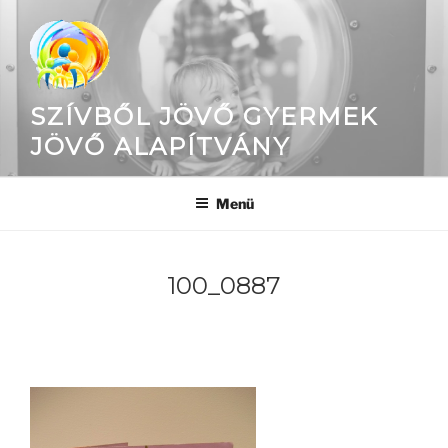
Tartalomhoz
SZÍVBŐL JÖVŐ GYERMEK
JÖVŐ ALAPÍTVÁNY
Menü
100_0887