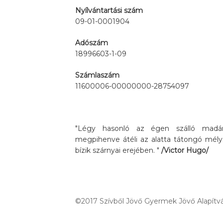
Nyílvántartási szám
09-01-0001904
Adószám
18996603-1-09
Számlaszám
11600006-00000000-28754097
"Légy hasonló az égen szálló madárh
megpihenve átéli az alatta tátongó mély
bízik szárnyai erejében. "
/Victor Hugo/
©2017 Szívből Jövő Gyermek Jövő Alapítvá