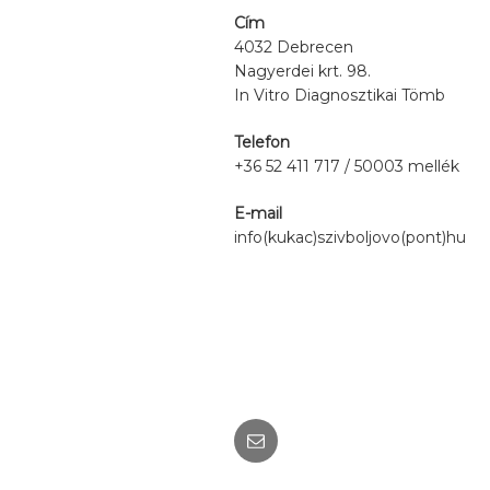
Cím
4032 Debrecen
Nagyerdei krt. 98.
In Vitro Diagnosztikai Tömb
Telefon
+36 52 411 717 / 50003 mellék
E-mail
info(kukac)szivboljovo(pont)hu
Email