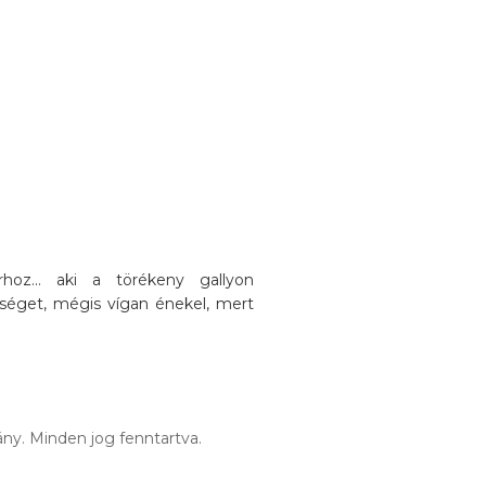
oz... aki a törékeny gallyon
séget, mégis vígan énekel, mert
ny. Minden jog fenntartva.