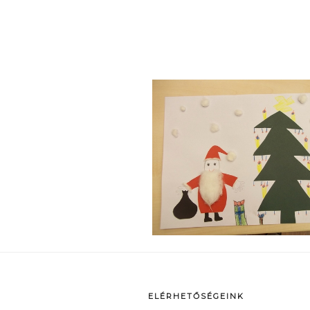
p
ELÉRHETŐSÉGEINK