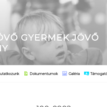
JÖVŐ GYERMEK JÖVŐ
NY
utatkozunk
Dokumentumok
Galéria
Támogató