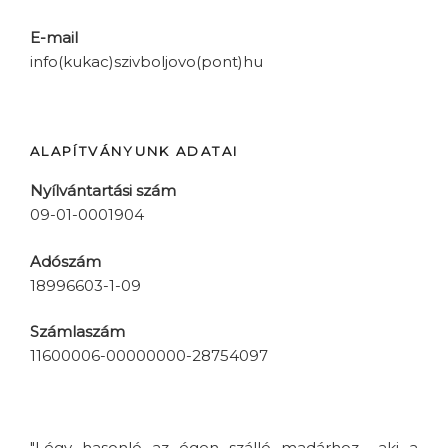
E-mail
info(kukac)szivboljovo(pont)hu
ALAPÍTVÁNYUNK ADATAI
Nyílvántartási szám
09-01-0001904
Adószám
18996603-1-09
Számlaszám
11600006-00000000-28754097
"Légy hasonló az égen szálló madárhoz... aki a