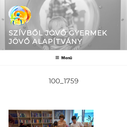
Tartalomhoz
SZÍVBŐL JÖVŐ GYERMEK
JÖVŐ ALAPÍTVÁNY
Menü
100_1759