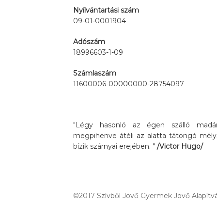
Nyílvántartási szám
09-01-0001904
Adószám
18996603-1-09
Számlaszám
11600006-00000000-28754097
"Légy hasonló az égen szálló madárh
megpihenve átéli az alatta tátongó mély
bízik szárnyai erejében. "
/Victor Hugo/
©2017 Szívből Jövő Gyermek Jövő Alapítvá