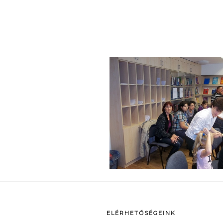
p
ELÉRHETŐSÉGEINK