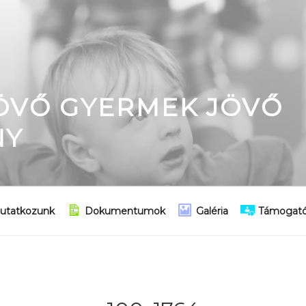
JÖVŐ GYERMEK JÖVŐ
NY
utatkozunk
Dokumentumok
Galéria
Támogató