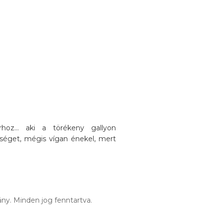
oz... aki a törékeny gallyon
séget, mégis vígan énekel, mert
ny. Minden jog fenntartva.