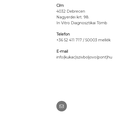
Cím
4032 Debrecen
Nagyerdei krt. 98.
In Vitro Diagnosztikai Tömb
Telefon
+36 52 411 717 / 50003 mellék
E-mail
info(kukac)szivboljovo(pont)hu
Email