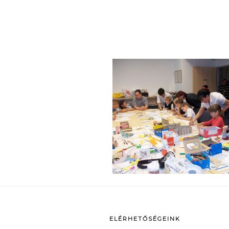
p
ELÉRHETŐSÉGEINK