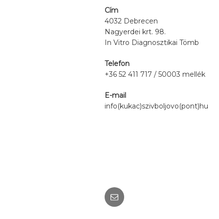
Cím
4032 Debrecen
Nagyerdei krt. 98.
In Vitro Diagnosztikai Tömb
Telefon
+36 52 411 717 / 50003 mellék
E-mail
info(kukac)szivboljovo(pont)hu
Email