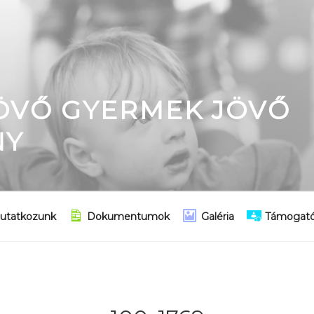
JÖVŐ GYERMEK JÖVŐ
NY
utatkozunk
Dokumentumok
Galéria
Támogató