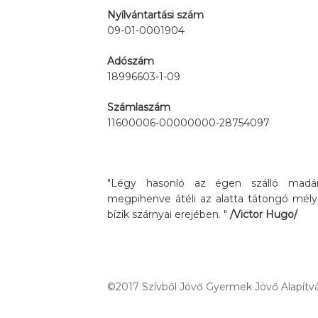
Nyílvántartási szám
09-01-0001904
Adószám
18996603-1-09
Számlaszám
11600006-00000000-28754097
"Légy hasonló az égen szálló madárh
megpihenve átéli az alatta tátongó mély
bízik szárnyai erejében. "
/Victor Hugo/
©2017 Szívből Jövő Gyermek Jövő Alapítvá