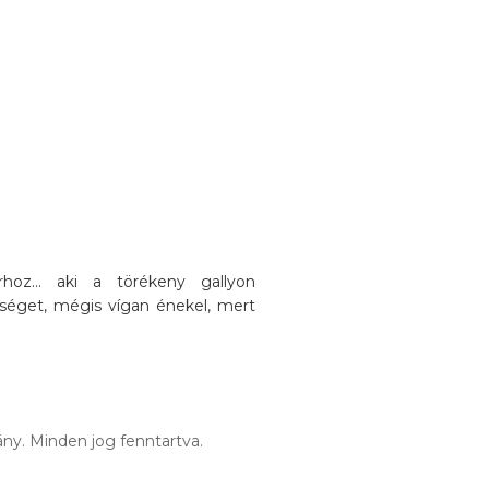
oz... aki a törékeny gallyon
séget, mégis vígan énekel, mert
ny. Minden jog fenntartva.