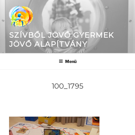
Tartalomhoz
SZÍVBŐL JÖVŐ GYERMEK
JÖVŐ ALAPÍTVÁNY
Menü
100_1795