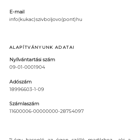
E-mail
info(kukac)szivboljovo(pont)hu
ALAPÍTVÁNYUNK ADATAI
Nyílvántartási szám
09-01-0001904
Adószám
18996603-1-09
Számlaszám
11600006-00000000-28754097
"Légy hasonló az égen szálló madárhoz... aki a