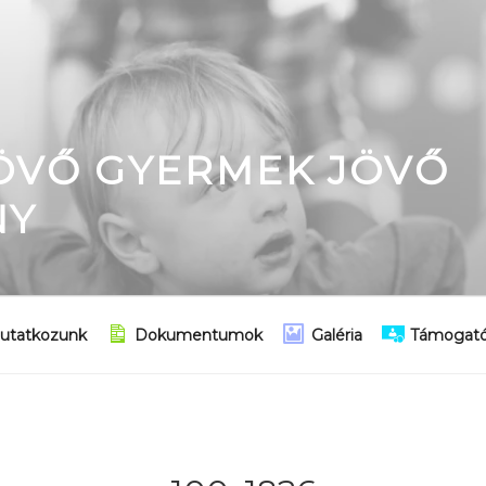
JÖVŐ GYERMEK JÖVŐ
NY
utatkozunk
Dokumentumok
Galéria
Támogató