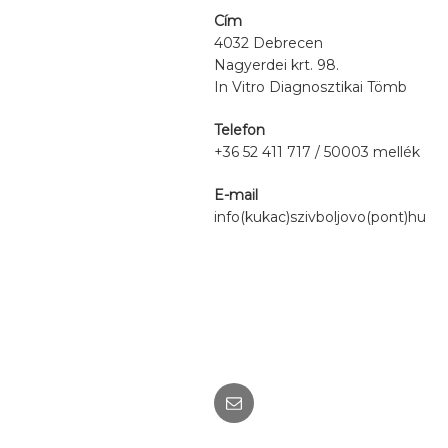
Cím
4032 Debrecen
Nagyerdei krt. 98.
In Vitro Diagnosztikai Tömb
Telefon
+36 52 411 717 / 50003 mellék
E-mail
info(kukac)szivboljovo(pont)hu
Email