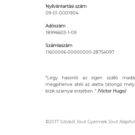
Nyílvántartási szám
09-01-0001904
Adószám
18996603-1-09
Számlaszám
11600006-00000000-28754097
"Légy hasonló az égen szálló madárh
megpihenve átéli az alatta tátongó mély
bízik szárnyai erejében. "
/Victor Hugo/
©2017 Szívből Jövő Gyermek Jövő Alapítvá