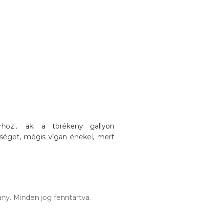
oz... aki a törékeny gallyon
séget, mégis vígan énekel, mert
ny. Minden jog fenntartva.