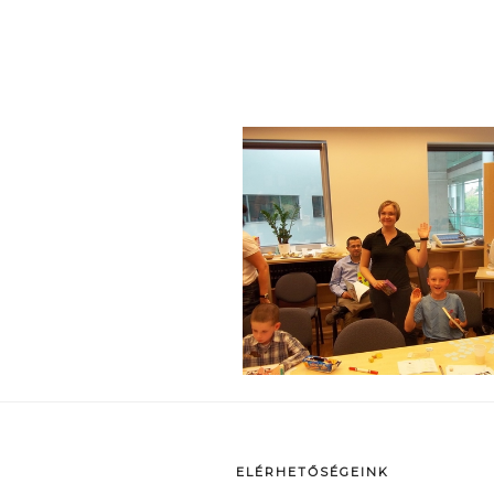
p
ELÉRHETŐSÉGEINK