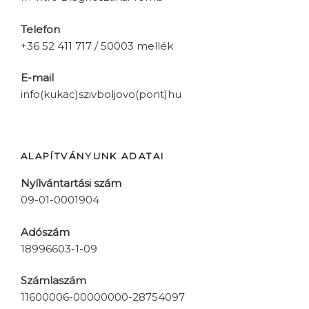
Telefon
+36 52 411 717 / 50003 mellék
E-mail
info(kukac)szivboljovo(pont)hu
ALAPÍTVÁNYUNK ADATAI
Nyílvántartási szám
09-01-0001904
Adószám
18996603-1-09
Számlaszám
11600006-00000000-28754097