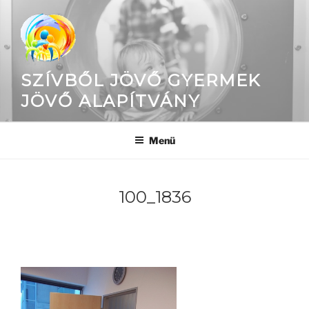
Tartalomhoz
SZÍVBŐL JÖVŐ GYERMEK
JÖVŐ ALAPÍTVÁNY
Menü
100_1836