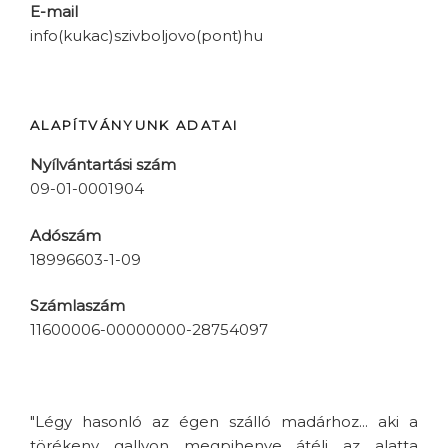
E-mail
info(kukac)szivboljovo(pont)hu
ALAPÍTVÁNYUNK ADATAI
Nyílvántartási szám
09-01-0001904
Adószám
18996603-1-09
Számlaszám
11600006-00000000-28754097
"Légy hasonló az égen szálló madárhoz... aki a
törékeny gallyon megpihenve átéli az alatta