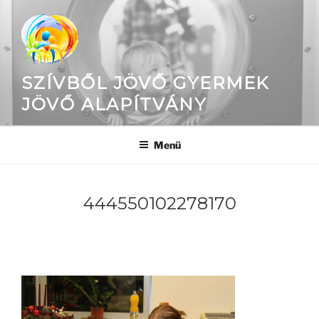
Tartalomhoz
SZÍVBŐL JÖVŐ GYERMEK
JÖVŐ ALAPÍTVÁNY
Menü
444550102278170