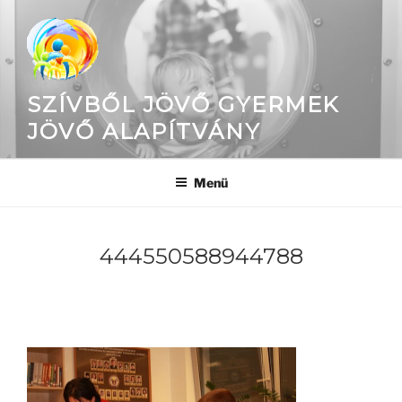
Tartalomhoz
SZÍVBŐL JÖVŐ GYERMEK
JÖVŐ ALAPÍTVÁNY
Menü
444550588944788