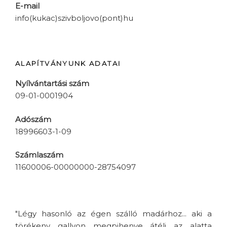
E-mail
info(kukac)szivboljovo(pont)hu
ALAPÍTVÁNYUNK ADATAI
Nyílvántartási szám
09-01-0001904
Adószám
18996603-1-09
Számlaszám
11600006-00000000-28754097
"Légy hasonló az égen szálló madárhoz... aki a
törékeny gallyon megpihenve átéli az alatta