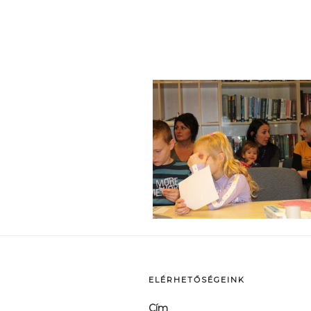
p
ELÉRHETŐSÉGEINK
Cím