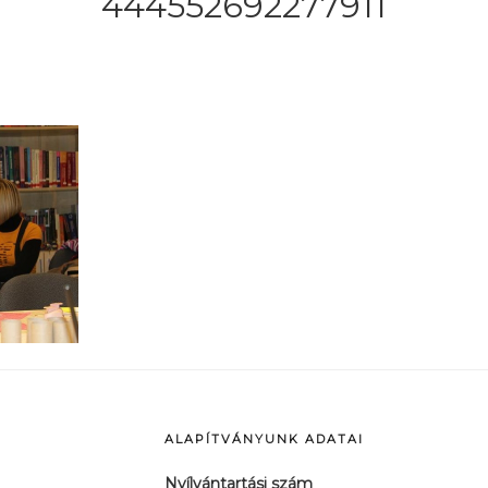
444552692277911
ALAPÍTVÁNYUNK ADATAI
Nyílvántartási szám