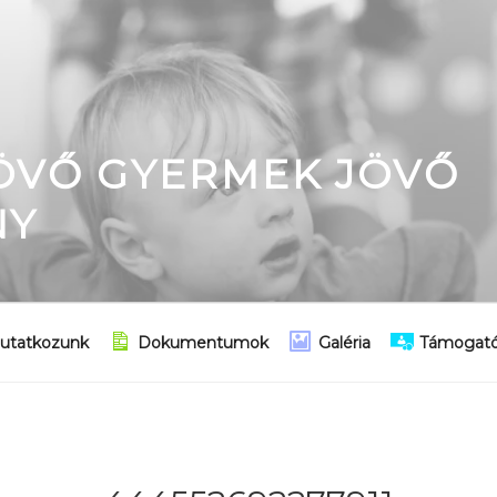
JÖVŐ GYERMEK JÖVŐ
NY
utatkozunk
Dokumentumok
Galéria
Támogató