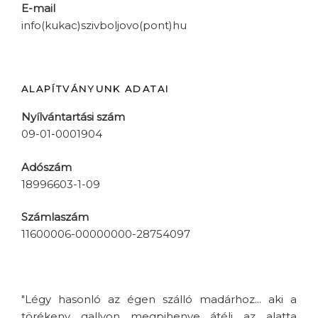
E-mail
info(kukac)szivboljovo(pont)hu
ALAPÍTVÁNYUNK ADATAI
Nyílvántartási szám
09-01-0001904
Adószám
18996603-1-09
Számlaszám
11600006-00000000-28754097
"Légy hasonló az égen szálló madárhoz... aki a
törékeny gallyon megpihenve átéli az alatta