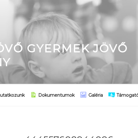
JÖVŐ GYERMEK JÖVŐ
NY
utatkozunk
Dokumentumok
Galéria
Támogató