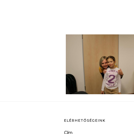
p
ELÉRHETŐSÉGEINK
Cím