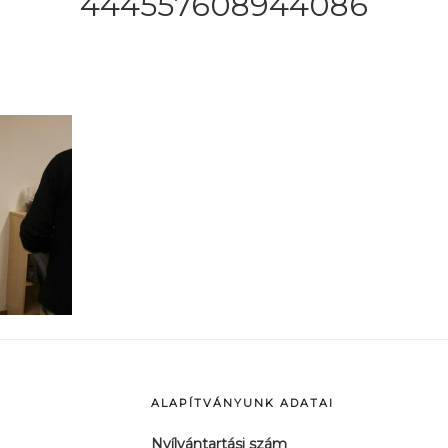
444557608944086
ALAPÍTVÁNYUNK ADATAI
Nyílvántartási szám