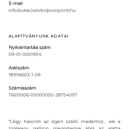
E-mail
info(kukac)szivboljovo(pont)hu
ALAPÍTVÁNYUNK ADATAI
Nyílvántartási szám
09-01-0001904
Adószám
18996603-1-09
Számlaszám
11600006-00000000-28754097
"Légy hasonló az égen szálló madárhoz... aki a
törékeny gallyon megpihenve átéli az alatta