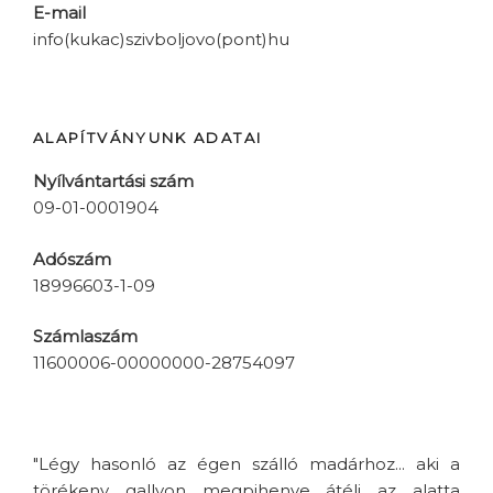
E-mail
info(kukac)szivboljovo(pont)hu
ALAPÍTVÁNYUNK ADATAI
Nyílvántartási szám
09-01-0001904
Adószám
18996603-1-09
Számlaszám
11600006-00000000-28754097
"Légy hasonló az égen szálló madárhoz... aki a
törékeny gallyon megpihenve átéli az alatta