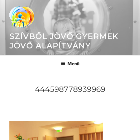
Tartalomhoz
SZÍVBŐL JÖVŐ GYERMEK
JÖVŐ ALAPÍTVÁNY
Menü
444598778939969