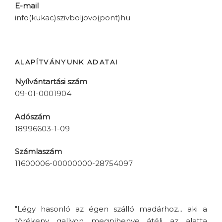
E-mail
info(kukac)szivboljovo(pont)hu
ALAPÍTVÁNYUNK ADATAI
Nyílvántartási szám
09-01-0001904
Adószám
18996603-1-09
Számlaszám
11600006-00000000-28754097
"Légy hasonló az égen szálló madárhoz... aki a
törékeny gallyon megpihenve átéli az alatta