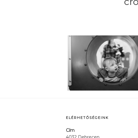
cr
p
ELÉRHETŐSÉGEINK
Cím
4032 Debrecen