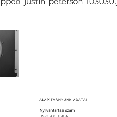
opped-justin-peterson-103030.
ALAPÍTVÁNYUNK ADATAI
Nyílvántartási szám
09-01-0001904