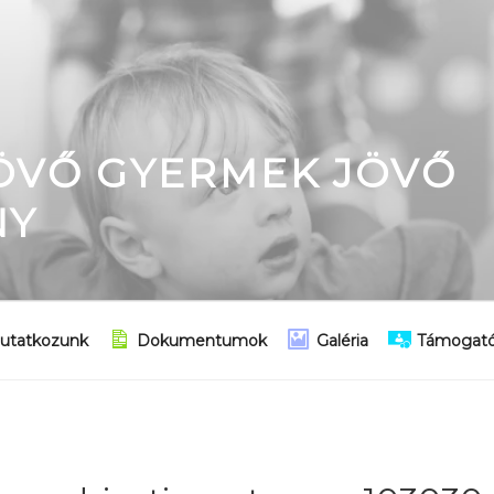
JÖVŐ GYERMEK JÖVŐ
NY
utatkozunk
Dokumentumok
Galéria
Támogató