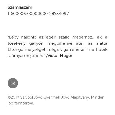
Számlaszám
11600006-00000000-28754097
"Légy hasonló az égen szálló madárhoz... aki a
törékeny gallyon megpihenve átéli az alatta
tátongó mélységet, mégis vígan énekel, mert bízik
szárnyai erejében. "
/Victor Hugo/
Email
©2017 Szívből Jövő Gyermek Jövő Alapítvány. Minden
jog fenntartva.