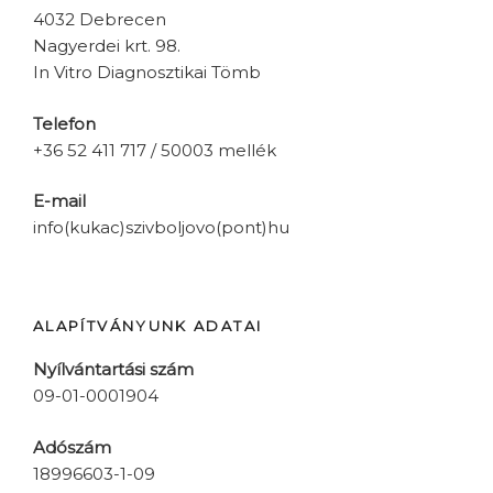
4032 Debrecen
Nagyerdei krt. 98.
In Vitro Diagnosztikai Tömb
Telefon
+36 52 411 717 / 50003 mellék
E-mail
info(kukac)szivboljovo(pont)hu
ALAPÍTVÁNYUNK ADATAI
Nyílvántartási szám
09-01-0001904
Adószám
18996603-1-09