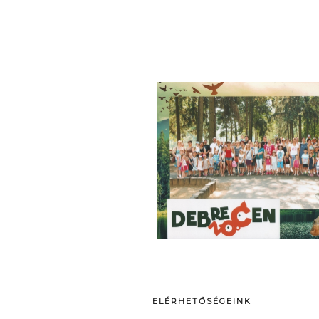
p
ELÉRHETŐSÉGEINK