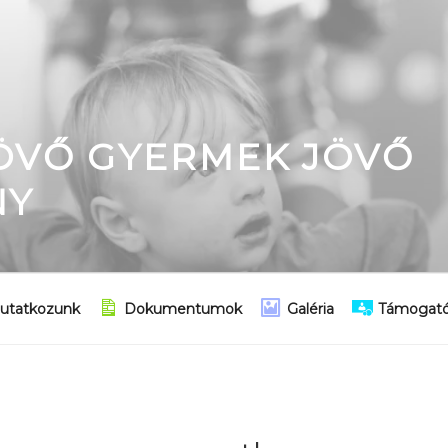
JÖVŐ GYERMEK JÖVŐ
NY
utatkozunk
Dokumentumok
Galéria
Támogató