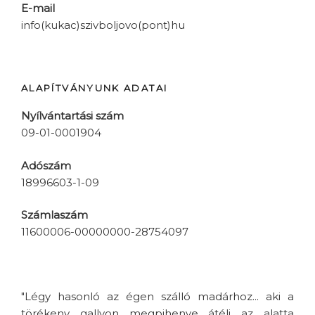
E-mail
info(kukac)szivboljovo(pont)hu
ALAPÍTVÁNYUNK ADATAI
Nyílvántartási szám
09-01-0001904
Adószám
18996603-1-09
Számlaszám
11600006-00000000-28754097
"Légy hasonló az égen szálló madárhoz... aki a
törékeny gallyon megpihenve átéli az alatta