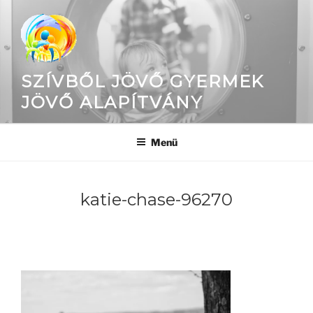
Tartalomhoz
SZÍVBŐL JÖVŐ GYERMEK
JÖVŐ ALAPÍTVÁNY
Menü
katie-chase-96270