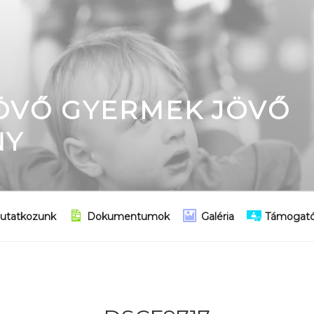
JÖVŐ GYERMEK JÖVŐ
NY
utatkozunk
Dokumentumok
Galéria
Támogató