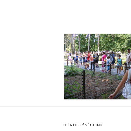
p
ELÉRHETŐSÉGEINK