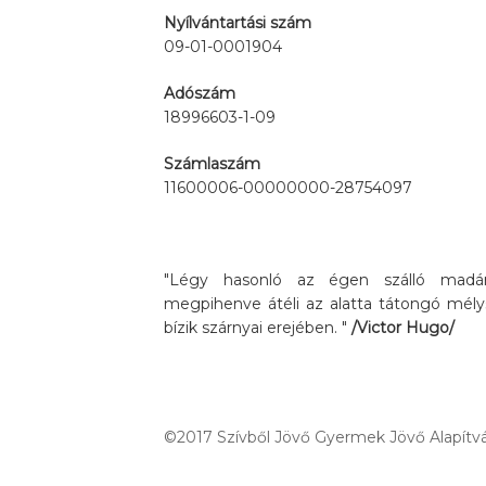
Nyílvántartási szám
09-01-0001904
Adószám
18996603-1-09
Számlaszám
11600006-00000000-28754097
"Légy hasonló az égen szálló madárh
megpihenve átéli az alatta tátongó mély
bízik szárnyai erejében. "
/Victor Hugo/
©2017 Szívből Jövő Gyermek Jövő Alapítvá