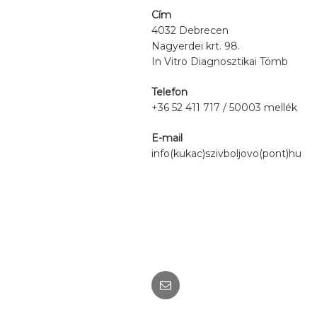
Cím
4032 Debrecen
Nagyerdei krt. 98.
In Vitro Diagnosztikai Tömb
Telefon
+36 52 411 717 / 50003 mellék
E-mail
info(kukac)szivboljovo(pont)hu
Email