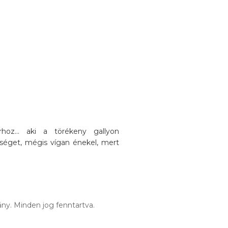
oz... aki a törékeny gallyon
séget, mégis vígan énekel, mert
ny. Minden jog fenntartva.