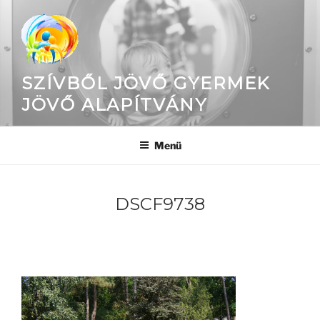
Tartalomhoz
SZÍVBŐL JÖVŐ GYERMEK
JÖVŐ ALAPÍTVÁNY
Menü
DSCF9738