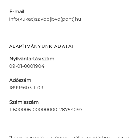
E-mail
info(kukac)szivboljovo(pont)hu
ALAPÍTVÁNYUNK ADATAI
Nyílvántartási szám
09-01-0001904
Adószám
18996603-1-09
Számlaszám
11600006-00000000-28754097
"Légy hasonló az égen szálló madárhoz... aki a