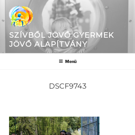
Tartalomhoz
SZÍVBŐL JÖVŐ GYERMEK
JÖVŐ ALAPÍTVÁNY
Menü
DSCF9743