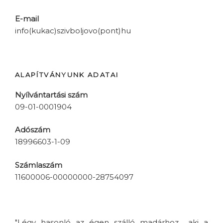
E-mail
info(kukac)szivboljovo(pont)hu
ALAPÍTVÁNYUNK ADATAI
Nyílvántartási szám
09-01-0001904
Adószám
18996603-1-09
Számlaszám
11600006-00000000-28754097
"Légy hasonló az égen szálló madárhoz... aki a