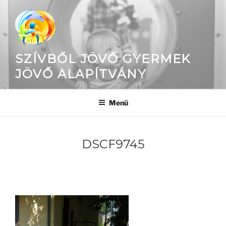
Tartalomhoz
SZÍVBŐL JÖVŐ GYERMEK
JÖVŐ ALAPÍTVÁNY
Menü
DSCF9745