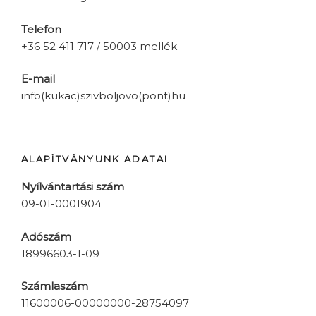
Telefon
+36 52 411 717 / 50003 mellék
E-mail
info(kukac)szivboljovo(pont)hu
ALAPÍTVÁNYUNK ADATAI
Nyílvántartási szám
09-01-0001904
Adószám
18996603-1-09
Számlaszám
11600006-00000000-28754097