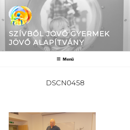
Tartalomhoz
SZÍVBŐL JÖVŐ GYERMEK
JÖVŐ ALAPÍTVÁNY
Menü
DSCN0458