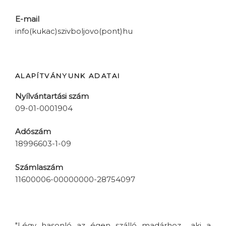
E-mail
info(kukac)szivboljovo(pont)hu
ALAPÍTVÁNYUNK ADATAI
Nyílvántartási szám
09-01-0001904
Adószám
18996603-1-09
Számlaszám
11600006-00000000-28754097
"Légy hasonló az égen szálló madárhoz... aki a