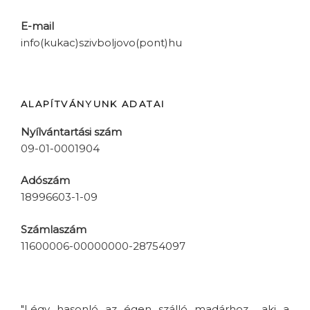
E-mail
info(kukac)szivboljovo(pont)hu
ALAPÍTVÁNYUNK ADATAI
Nyílvántartási szám
09-01-0001904
Adószám
18996603-1-09
Számlaszám
11600006-00000000-28754097
"Légy hasonló az égen szálló madárhoz... aki a