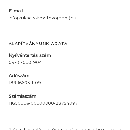
E-mail
info(kukac)szivboljovo(pont)hu
ALAPÍTVÁNYUNK ADATAI
Nyílvántartási szám
09-01-0001904
Adószám
18996603-1-09
Számlaszám
11600006-00000000-28754097
"Légy hasonló az égen szálló madárhoz... aki a