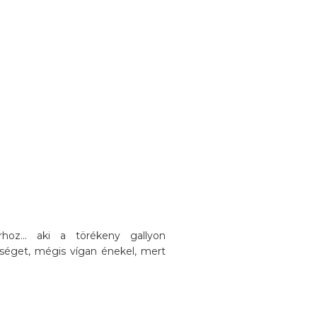
oz... aki a törékeny gallyon
séget, mégis vígan énekel, mert