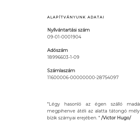
ALAPÍTVÁNYUNK ADATAI
Nyílvántartási szám
09-01-0001904
Adószám
18996603-1-09
Számlaszám
11600006-00000000-28754097
"Légy hasonló az égen szálló madárh
megpihenve átéli az alatta tátongó mély
bízik szárnyai erejében. "
/Victor Hugo/