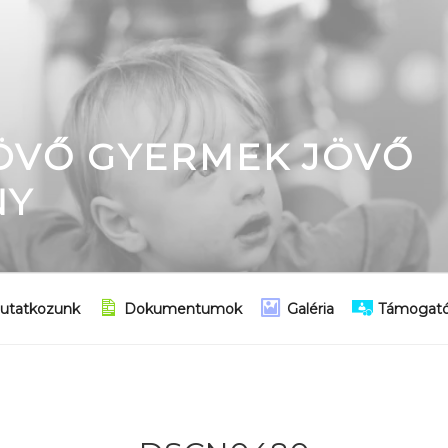
JÖVŐ GYERMEK JÖVŐ
NY
utatkozunk
Dokumentumok
Galéria
Támogató