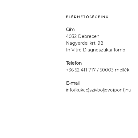
ELÉRHETŐSÉGEINK
Cím
4032 Debrecen
Nagyerdei krt. 98.
In Vitro Diagnosztikai Tömb
Telefon
+36 52 411 717 / 50003 mellék
E-mail
info(kukac)szivboljovo(pont)hu