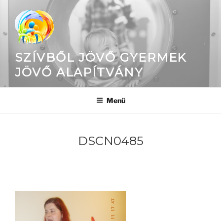
Tartalomhoz
SZÍVBŐL JÖVŐ GYERMEK
JÖVŐ ALAPÍTVÁNY
Menü
DSCN0485