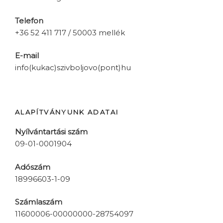
Telefon
+36 52 411 717 / 50003 mellék
E-mail
info(kukac)szivboljovo(pont)hu
ALAPÍTVÁNYUNK ADATAI
Nyílvántartási szám
09-01-0001904
Adószám
18996603-1-09
Számlaszám
11600006-00000000-28754097