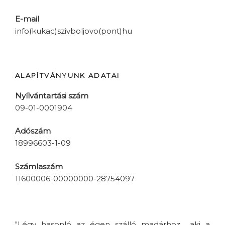
E-mail
info(kukac)szivboljovo(pont)hu
ALAPÍTVÁNYUNK ADATAI
Nyílvántartási szám
09-01-0001904
Adószám
18996603-1-09
Számlaszám
11600006-00000000-28754097
"Légy hasonló az égen szálló madárhoz... aki a