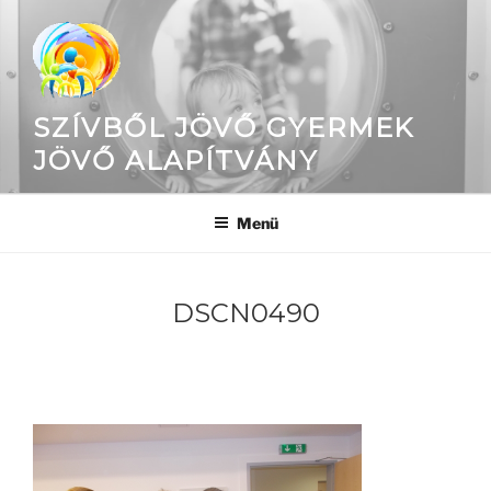
Tartalomhoz
SZÍVBŐL JÖVŐ GYERMEK
JÖVŐ ALAPÍTVÁNY
Menü
DSCN0490