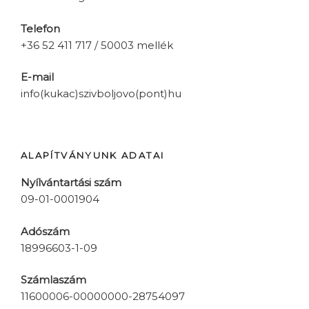
Telefon
+36 52 411 717 / 50003 mellék
E-mail
info(kukac)szivboljovo(pont)hu
ALAPÍTVÁNYUNK ADATAI
Nyílvántartási szám
09-01-0001904
Adószám
18996603-1-09
Számlaszám
11600006-00000000-28754097