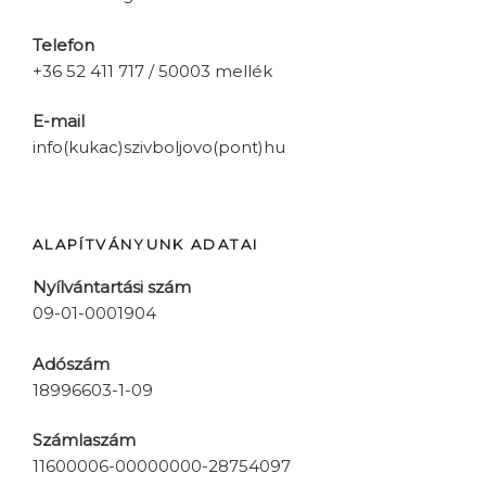
Telefon
+36 52 411 717 / 50003 mellék
E-mail
info(kukac)szivboljovo(pont)hu
ALAPÍTVÁNYUNK ADATAI
Nyílvántartási szám
09-01-0001904
Adószám
18996603-1-09
Számlaszám
11600006-00000000-28754097