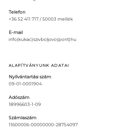
Telefon
+36 52 411 717 / 50003 mellék
E-mail
info(kukac)szivboljovo(pont)hu
ALAPÍTVÁNYUNK ADATAI
Nyílvántartási szám
09-01-0001904
Adószám
18996603-1-09
Számlaszám
11600006-00000000-28754097