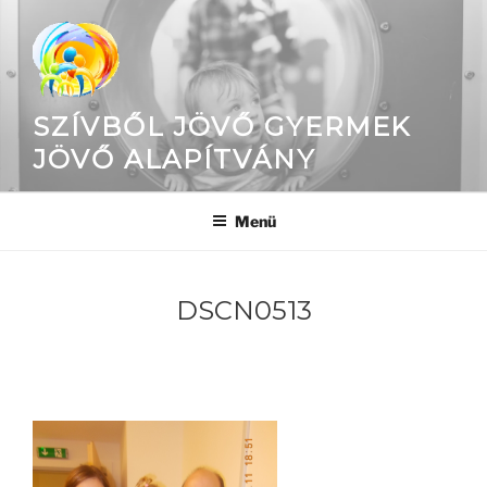
Tartalomhoz
SZÍVBŐL JÖVŐ GYERMEK
JÖVŐ ALAPÍTVÁNY
Menü
DSCN0513