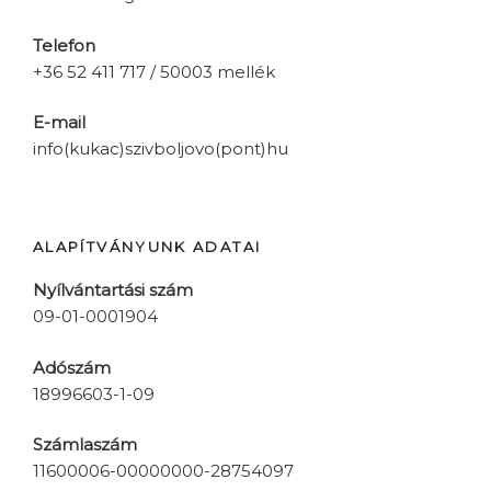
Telefon
+36 52 411 717 / 50003 mellék
E-mail
info(kukac)szivboljovo(pont)hu
ALAPÍTVÁNYUNK ADATAI
Nyílvántartási szám
09-01-0001904
Adószám
18996603-1-09
Számlaszám
11600006-00000000-28754097