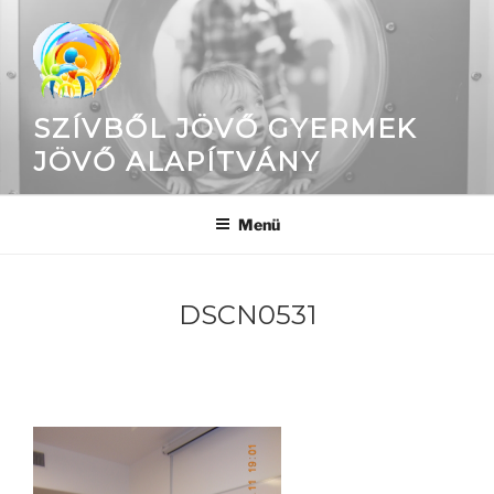
Tartalomhoz
SZÍVBŐL JÖVŐ GYERMEK
JÖVŐ ALAPÍTVÁNY
Menü
DSCN0531