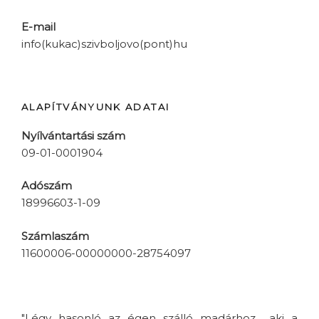
E-mail
info(kukac)szivboljovo(pont)hu
ALAPÍTVÁNYUNK ADATAI
Nyílvántartási szám
09-01-0001904
Adószám
18996603-1-09
Számlaszám
11600006-00000000-28754097
"Légy hasonló az égen szálló madárhoz... aki a