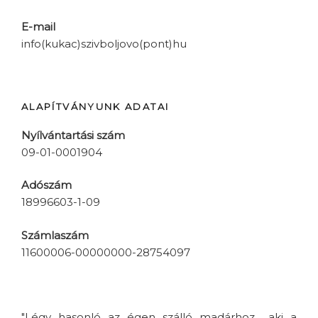
E-mail
info(kukac)szivboljovo(pont)hu
ALAPÍTVÁNYUNK ADATAI
Nyílvántartási szám
09-01-0001904
Adószám
18996603-1-09
Számlaszám
11600006-00000000-28754097
"Légy hasonló az égen szálló madárhoz... aki a