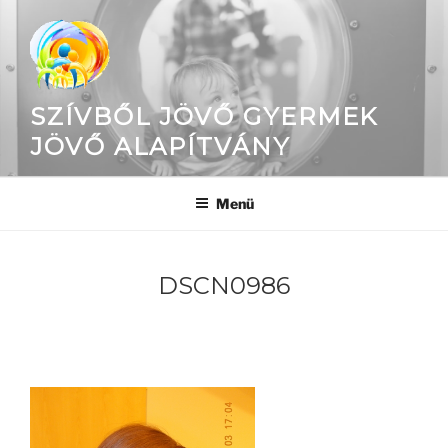
Tartalomhoz
SZÍVBŐL JÖVŐ GYERMEK
JÖVŐ ALAPÍTVÁNY
Menü
DSCN0986