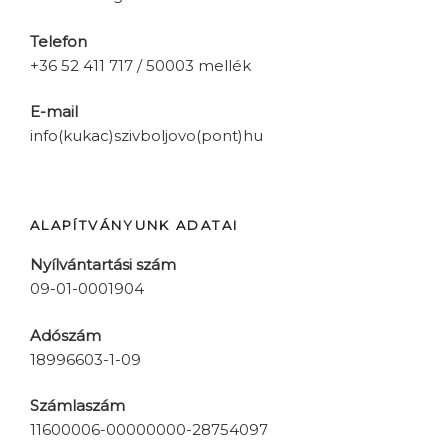
Telefon
+36 52 411 717 / 50003 mellék
E-mail
info(kukac)szivboljovo(pont)hu
ALAPÍTVÁNYUNK ADATAI
Nyílvántartási szám
09-01-0001904
Adószám
18996603-1-09
Számlaszám
11600006-00000000-28754097