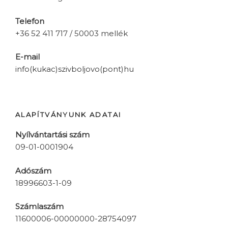
Telefon
+36 52 411 717 / 50003 mellék
E-mail
info(kukac)szivboljovo(pont)hu
ALAPÍTVÁNYUNK ADATAI
Nyílvántartási szám
09-01-0001904
Adószám
18996603-1-09
Számlaszám
11600006-00000000-28754097