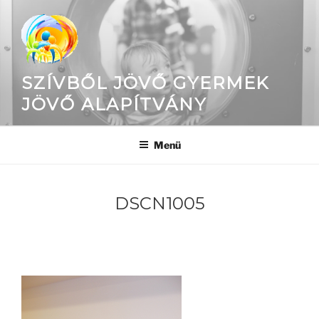
Tartalomhoz
SZÍVBŐL JÖVŐ GYERMEK
JÖVŐ ALAPÍTVÁNY
Menü
DSCN1005