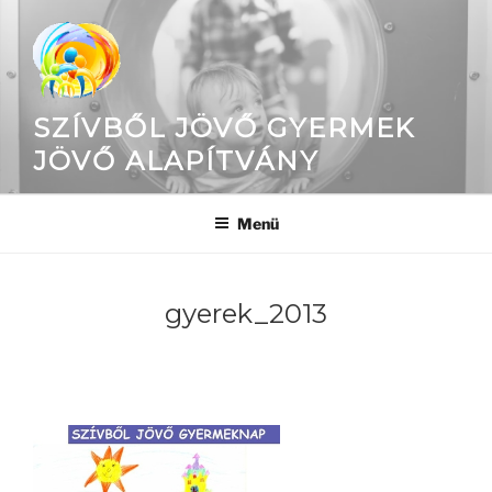
Tartalomhoz
SZÍVBŐL JÖVŐ GYERMEK
JÖVŐ ALAPÍTVÁNY
Menü
gyerek_2013