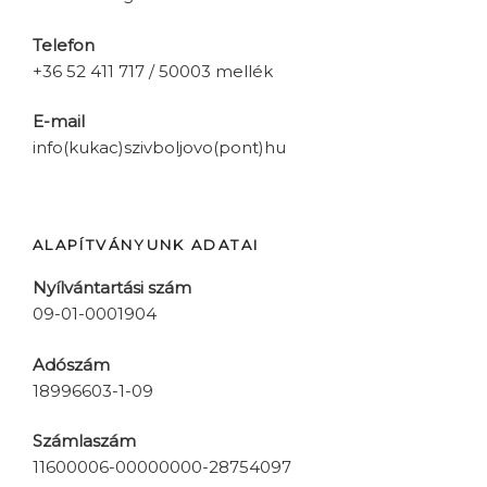
Telefon
+36 52 411 717 / 50003 mellék
E-mail
info(kukac)szivboljovo(pont)hu
ALAPÍTVÁNYUNK ADATAI
Nyílvántartási szám
09-01-0001904
Adószám
18996603-1-09
Számlaszám
11600006-00000000-28754097