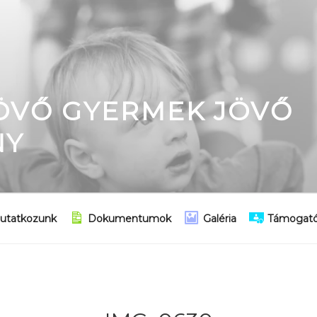
JÖVŐ GYERMEK JÖVŐ
NY
utatkozunk
Dokumentumok
Galéria
Támogató