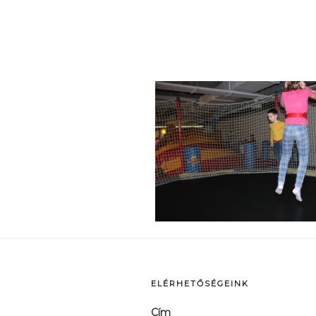
p
ELÉRHETŐSÉGEINK
Cím