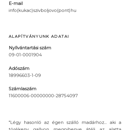
E-mail
info(kukac)szivboljovo(pont)hu
ALAPÍTVÁNYUNK ADATAI
Nyílvántartási szám
09-01-0001904
Adószám
18996603-1-09
Számlaszám
11600006-00000000-28754097
"Légy hasonló az égen szálló madárhoz... aki a
törékeny gallyon megpihenve átéli az alatta