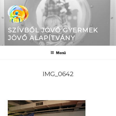
Tartalomhoz
SZÍVBŐL JÖVŐ GYERMEK
JÖVŐ ALAPÍTVÁNY
Menü
IMG_0642