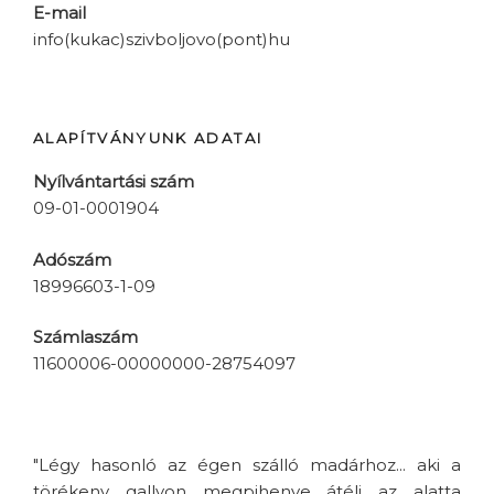
E-mail
info(kukac)szivboljovo(pont)hu
ALAPÍTVÁNYUNK ADATAI
Nyílvántartási szám
09-01-0001904
Adószám
18996603-1-09
Számlaszám
11600006-00000000-28754097
"Légy hasonló az égen szálló madárhoz... aki a
törékeny gallyon megpihenve átéli az alatta