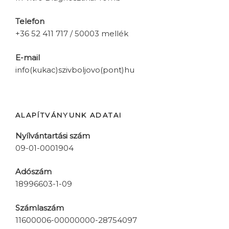
Telefon
+36 52 411 717 / 50003 mellék
E-mail
info(kukac)szivboljovo(pont)hu
ALAPÍTVÁNYUNK ADATAI
Nyílvántartási szám
09-01-0001904
Adószám
18996603-1-09
Számlaszám
11600006-00000000-28754097