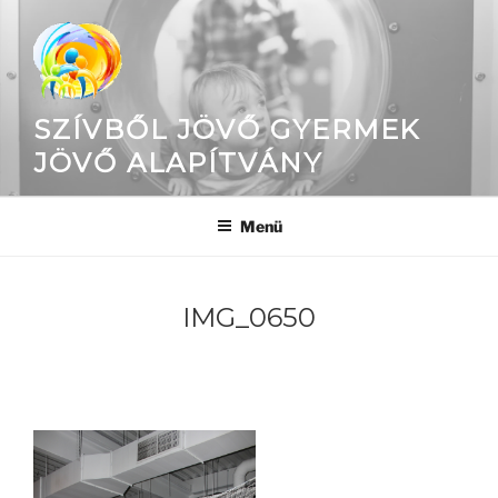
Tartalomhoz
SZÍVBŐL JÖVŐ GYERMEK
JÖVŐ ALAPÍTVÁNY
Menü
IMG_0650