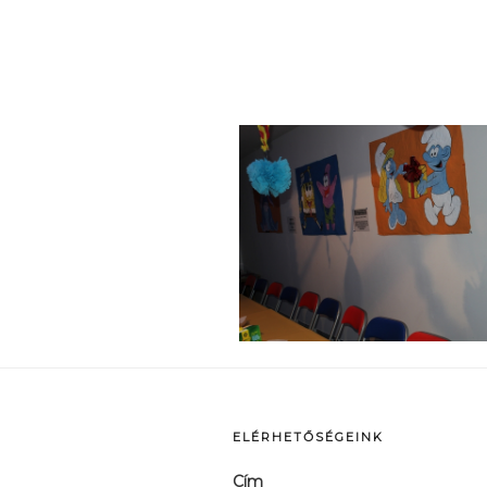
p
ELÉRHETŐSÉGEINK
Cím