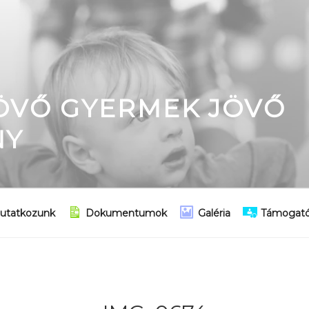
JÖVŐ GYERMEK JÖVŐ
NY
utatkozunk
Dokumentumok
Galéria
Támogató