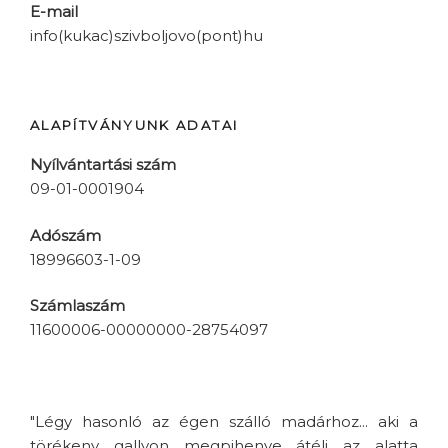
E-mail
info(kukac)szivboljovo(pont)hu
ALAPÍTVÁNYUNK ADATAI
Nyílvántartási szám
09-01-0001904
Adószám
18996603-1-09
Számlaszám
11600006-00000000-28754097
"Légy hasonló az égen szálló madárhoz... aki a
törékeny gallyon megpihenve átéli az alatta