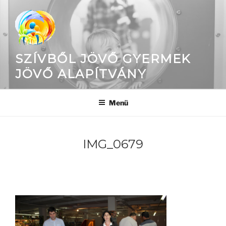
Tartalomhoz
SZÍVBŐL JÖVŐ GYERMEK
JÖVŐ ALAPÍTVÁNY
Menü
IMG_0679