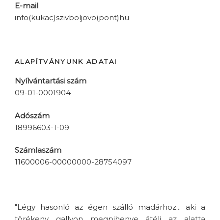
E-mail
info(kukac)szivboljovo(pont)hu
ALAPÍTVÁNYUNK ADATAI
Nyílvántartási szám
09-01-0001904
Adószám
18996603-1-09
Számlaszám
11600006-00000000-28754097
"Légy hasonló az égen szálló madárhoz... aki a
törékeny gallyon megpihenve átéli az alatta