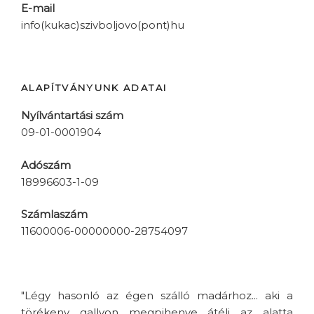
E-mail
info(kukac)szivboljovo(pont)hu
ALAPÍTVÁNYUNK ADATAI
Nyílvántartási szám
09-01-0001904
Adószám
18996603-1-09
Számlaszám
11600006-00000000-28754097
"Légy hasonló az égen szálló madárhoz... aki a
törékeny gallyon megpihenve átéli az alatta