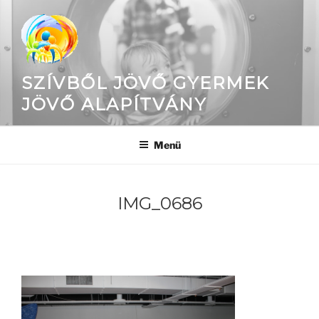
Tartalomhoz
SZÍVBŐL JÖVŐ GYERMEK
JÖVŐ ALAPÍTVÁNY
Menü
IMG_0686