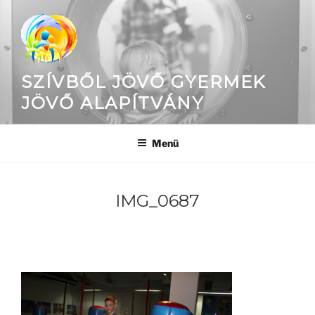
Tartalomhoz
SZÍVBŐL JÖVŐ GYERMEK
JÖVŐ ALAPÍTVÁNY
Menü
IMG_0687