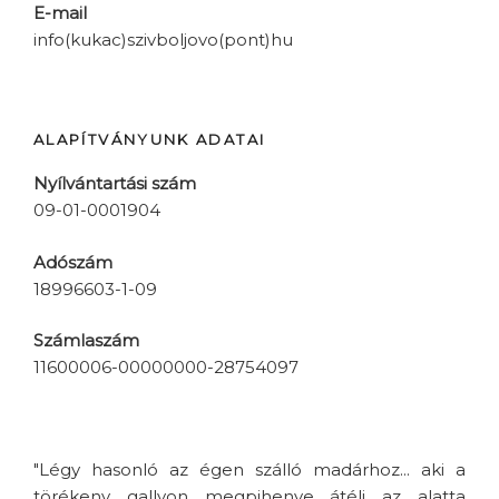
E-mail
info(kukac)szivboljovo(pont)hu
ALAPÍTVÁNYUNK ADATAI
Nyílvántartási szám
09-01-0001904
Adószám
18996603-1-09
Számlaszám
11600006-00000000-28754097
"Légy hasonló az égen szálló madárhoz... aki a
törékeny gallyon megpihenve átéli az alatta