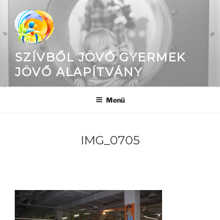
Tartalomhoz
SZÍVBŐL JÖVŐ GYERMEK
JÖVŐ ALAPÍTVÁNY
Menü
IMG_0705