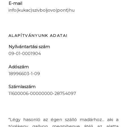
E-mail
info(kukac)szivboljovo(pont)hu
ALAPÍTVÁNYUNK ADATAI
Nyílvántartási szám
09-01-0001904
Adószám
18996603-1-09
Számlaszám
11600006-00000000-28754097
"Légy hasonló az égen szálló madárhoz... aki a
törékeny gallyon megpihenve átéli az alatta