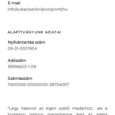
E-mail
info(kukac)szivboljovo(pont)hu
ALAPÍTVÁNYUNK ADATAI
Nyílvántartási szám
09-01-0001904
Adószám
18996603-1-09
Számlaszám
11600006-00000000-28754097
"Légy hasonló az égen szálló madárhoz... aki a
törékeny gallyon megpihenve átéli az alatta