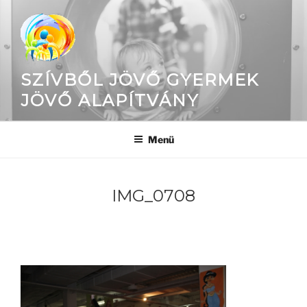
Tartalomhoz
SZÍVBŐL JÖVŐ GYERMEK
JÖVŐ ALAPÍTVÁNY
Menü
IMG_0708